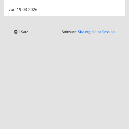
von 19.03.2026
(Wird in
1 Satz
Software:
Sitzungsdienst
Session