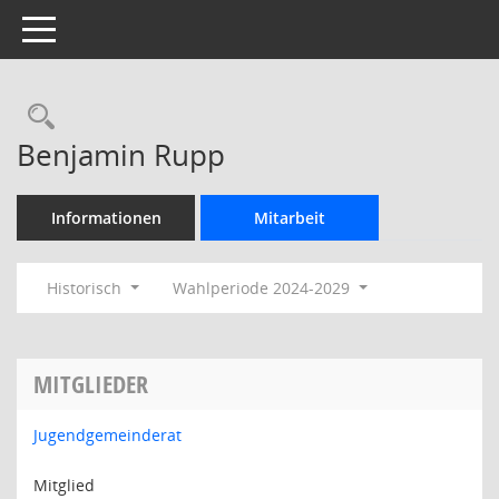
Toggle navigation
Rechercheauswahl
Benjamin Rupp
Informationen
Mitarbeit
Historisch
Wahlperiode 2024-2029
MITGLIEDER
Jugendgemeinderat
Mitglied