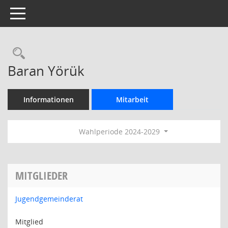
Toggle navigation
Rechercheauswahl
Baran Yörük
Informationen
Mitarbeit
Wahlperiode 2024-2029
MITGLIEDER
Jugendgemeinderat
Mitglied