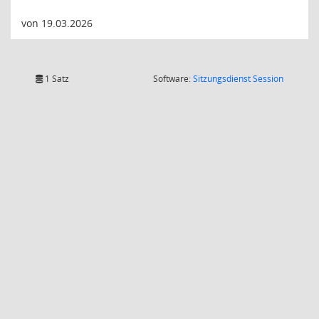
von 19.03.2026
(Wird in
1 Satz
Software:
Sitzungsdienst
Session