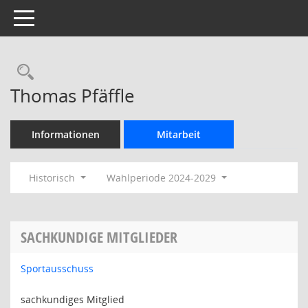
Toggle navigation
Rechercheauswahl
Thomas Pfäffle
Informationen
Mitarbeit
Historisch
Wahlperiode 2024-2029
SACHKUNDIGE MITGLIEDER
Sportausschuss
sachkundiges Mitglied