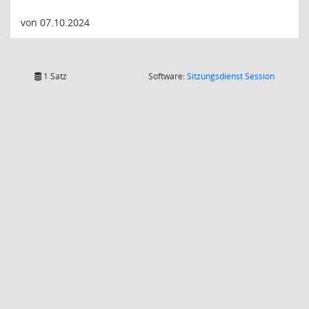
von 07.10.2024
(Wird in
1 Satz
Software:
Sitzungsdienst
Session