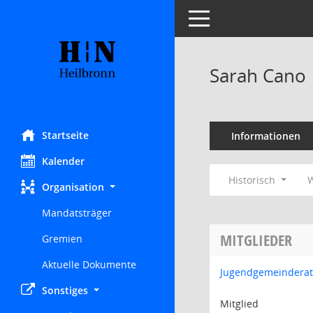
Toggle navigation
Sarah Cano
Startseite
Informationen
Kalender
Historisch
W
Organisation
Mandatsträger
MITGLIEDER
Gremien
Aktuelle Dokumente
Jugendgemeinderat
Sonstiges
Mitglied