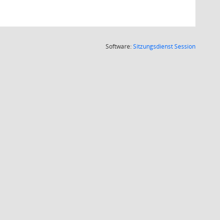
(Wird in
Software:
Sitzungsdienst
Session