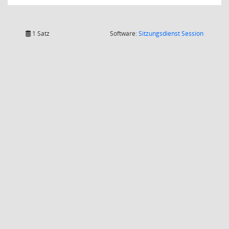
(Wird in
1 Satz
Software:
Sitzungsdienst
Session