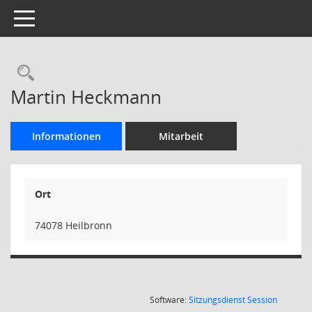
Toggle navigation
Rechercheauswahl
Martin Heckmann
Informationen
Mitarbeit
Ort
74078 Heilbronn
(Wird in
Software:
Sitzungsdienst
Session