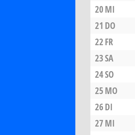
20
MI
21
DO
22
FR
23
SA
24
SO
25
MO
26
DI
27
MI