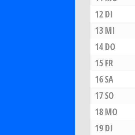
12
DI
13
MI
14
DO
15
FR
16
SA
17
SO
18
MO
19
DI