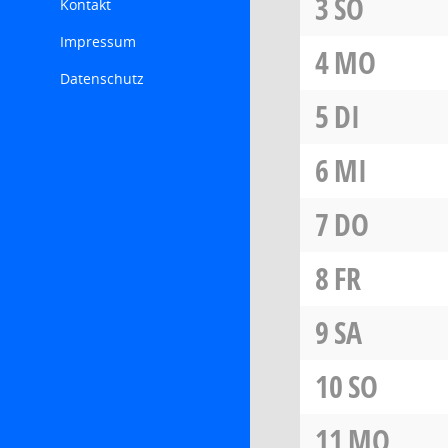
3
SO
Kontakt
Impressum
4
MO
Datenschutz
5
DI
6
MI
7
DO
8
FR
9
SA
10
SO
11
MO