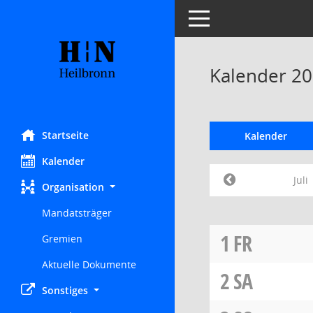
Toggle navigation
Kalender 200
Startseite
Kalender
Kalender
Juli
Organisation
Mandatsträger
1
FR
Gremien
Aktuelle Dokumente
2
SA
Sonstiges