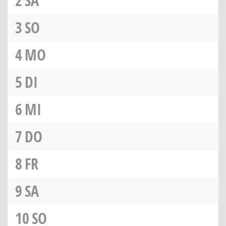
2
SA
3
SO
4
MO
5
DI
6
MI
7
DO
8
FR
9
SA
10
SO