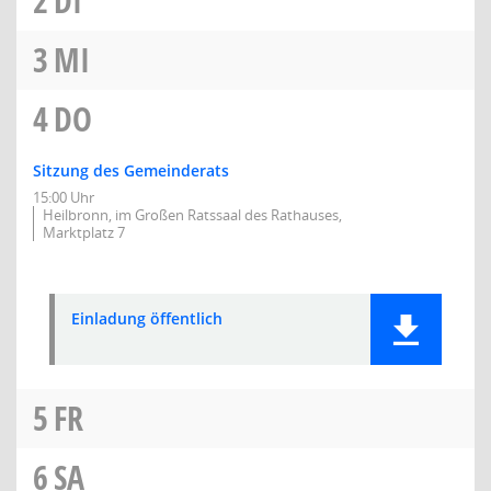
2
DI
3
MI
4
DO
Sitzung des Gemeinderats
15:00 Uhr
Heilbronn, im Großen Ratssaal des Rathauses,
Marktplatz 7
Einladung öffentlich
5
FR
6
SA