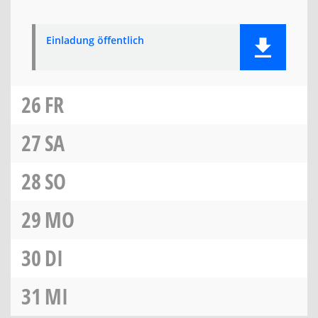
Einladung öffentlich
26
FR
27
SA
28
SO
29
MO
30
DI
31
MI