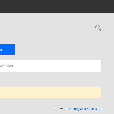
Rec
en
swählen
(Wird in
Software:
Sitzungsdienst
Session