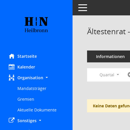
Toggle navigation
Ältestenrat
Startseite
Informationen
Kalender
Quartal
Organisation
Mandatsträger
Gremien
Keine Daten gefun
Aktuelle Dokumente
Sonstiges