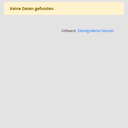
Keine Daten gefunden.
(Wird in
Software:
Sitzungsdienst
Session