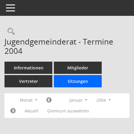
Toggle navigation
Rechercheauswahl
Jugendgemeinderat - Termine
2004
Informationen
Mitglieder
Vertreter
Sitzungen
Monat
Januar
2004
Aktuell
Gremium auswählen