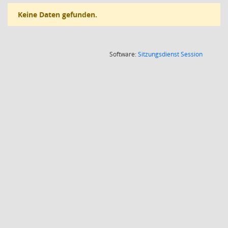
Keine Daten gefunden.
(Wird in
Software:
Sitzungsdienst
Session