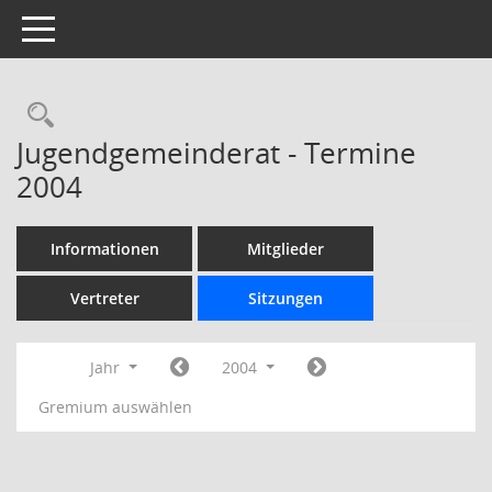
Toggle navigation
Rechercheauswahl
Jugendgemeinderat - Termine
2004
Informationen
Mitglieder
Vertreter
Sitzungen
Jahr
2004
Gremium auswählen