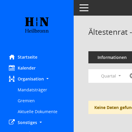
Toggle navigation
Ältestenrat
Startseite
Informationen
Kalender
Quartal
Organisation
Mandatsträger
Gremien
Keine Daten gefun
Aktuelle Dokumente
Sonstiges