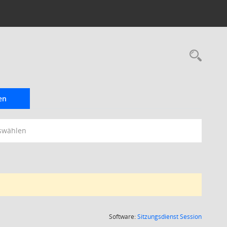
Rec
en
swählen
(Wird in
Software:
Sitzungsdienst
Session