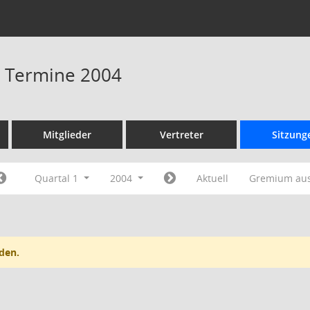
 - Termine 2004
Mitglieder
Vertreter
Sitzung
Quartal 1
2004
Aktuell
Gremium au
den.