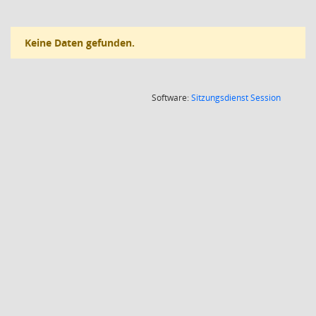
Keine Daten gefunden.
(Wird in
Software:
Sitzungsdienst
Session