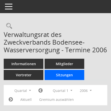
Toggle navigation
Rechercheauswahl
Verwaltungsrat des
Zweckverbands Bodensee-
Wasserversorgung - Termine 2006
Informationen
Mitglieder
Vertreter
Sitzungen
Quartal
Quartal 1
2006
Aktuell
Gremium auswählen