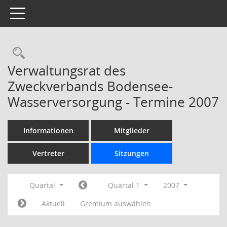
Toggle navigation
Rechercheauswahl
Verwaltungsrat des
Zweckverbands Bodensee-
Wasserversorgung - Termine 2007
Informationen
Mitglieder
Vertreter
Sitzungen
Quartal
Quartal 1
2007
Aktuell
Gremium auswählen