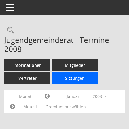
Toggle navigation
Rechercheauswahl
Jugendgemeinderat - Termine
2008
Informationen
Mitglieder
Vertreter
Sitzungen
Monat
Januar
2008
Aktuell
Gremium auswählen