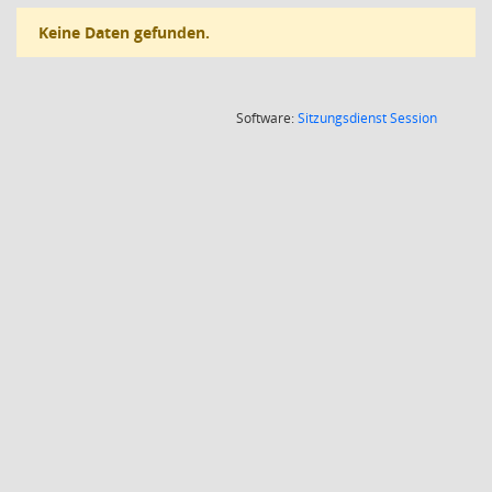
Keine Daten gefunden.
(Wird in
Software:
Sitzungsdienst
Session