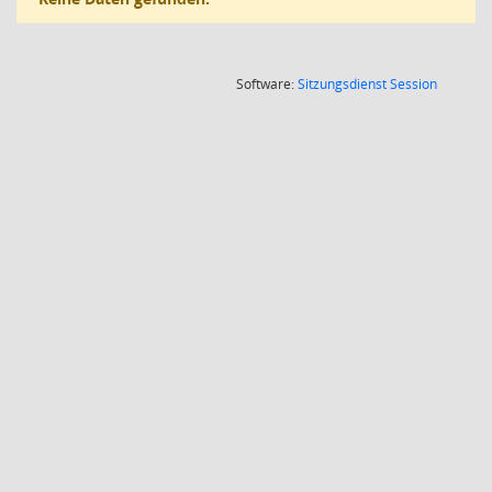
(Wird in
Software:
Sitzungsdienst
Session