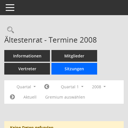
Toggle navigation
Rechercheauswahl
Ältestenrat - Termine 2008
Informationen
Mitglieder
Vertreter
Sitzungen
Quartal
Quartal 1
2008
Aktuell
Gremium auswählen
Keine Daten gefunden.