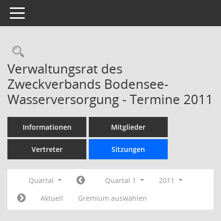
Toggle navigation
Rechercheauswahl
Verwaltungsrat des
Zweckverbands Bodensee-
Wasserversorgung - Termine 2011
Informationen
Mitglieder
Vertreter
Sitzungen
Quartal
Quartal 1
2011
Aktuell
Gremium auswählen