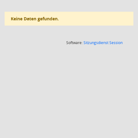
Keine Daten gefunden.
(Wird in
Software:
Sitzungsdienst
Session