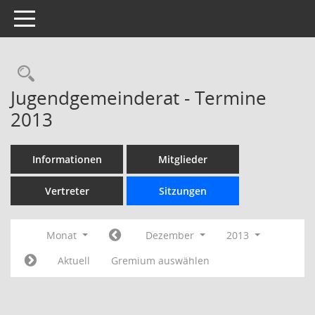
Toggle navigation
Rechercheauswahl
Jugendgemeinderat - Termine
2013
Informationen
Mitglieder
Vertreter
Sitzungen
Monat
Dezember
2013
Aktuell
Gremium auswählen