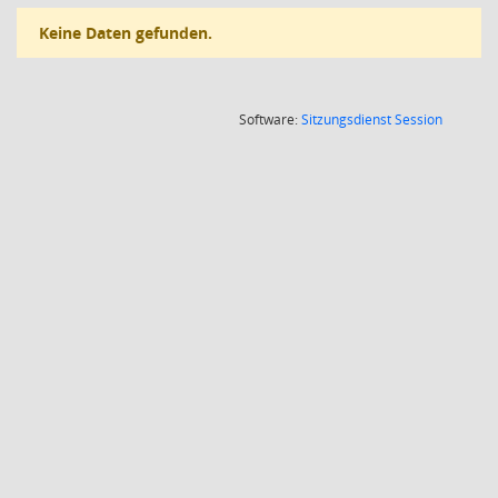
Keine Daten gefunden.
(Wird in
Software:
Sitzungsdienst
Session