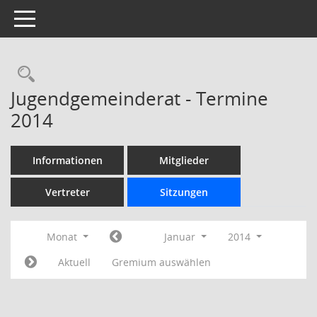
Toggle navigation
Rechercheauswahl
Jugendgemeinderat - Termine
2014
Informationen
Mitglieder
Vertreter
Sitzungen
Monat
Januar
2014
Aktuell
Gremium auswählen