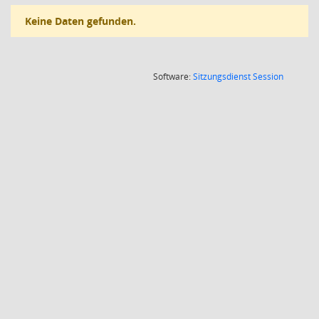
Keine Daten gefunden.
(Wird in
Software:
Sitzungsdienst
Session