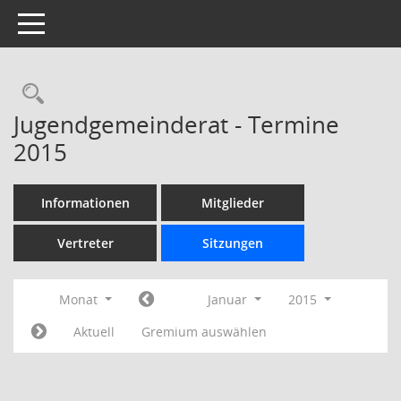
Toggle navigation
Rechercheauswahl
Jugendgemeinderat - Termine
2015
Informationen
Mitglieder
Vertreter
Sitzungen
Monat
Januar
2015
Aktuell
Gremium auswählen