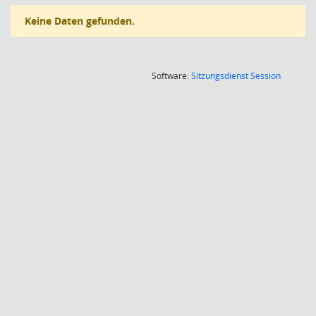
Keine Daten gefunden.
(Wird in
Software:
Sitzungsdienst
Session