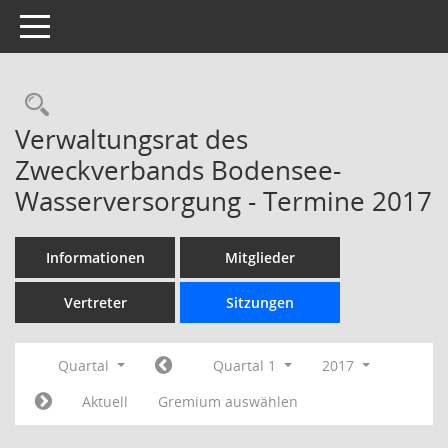
Toggle navigation
Rechercheauswahl
Verwaltungsrat des
Zweckverbands Bodensee-
Wasserversorgung - Termine 2017
Informationen
Mitglieder
Vertreter
Sitzungen
Quartal
Quartal 1
2017
Aktuell
Gremium auswählen