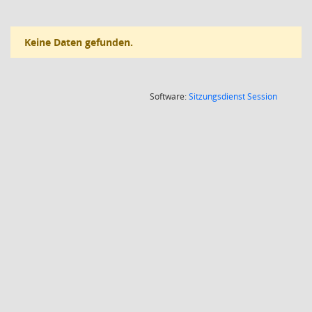
Keine Daten gefunden.
(Wird in
Software:
Sitzungsdienst
Session