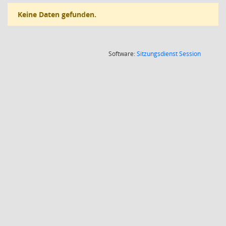
Keine Daten gefunden.
(Wird in
Software:
Sitzungsdienst
Session