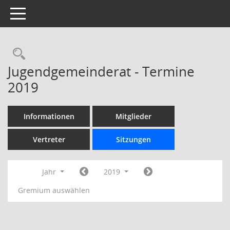
Toggle navigation
Rechercheauswahl
Jugendgemeinderat - Termine
2019
Informationen
Mitglieder
Vertreter
Sitzungen
Jahr
2019
Gremium auswählen