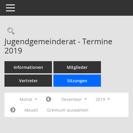
Toggle navigation
Rechercheauswahl
Jugendgemeinderat - Termine
2019
Informationen
Mitglieder
Vertreter
Sitzungen
Monat
Dezember
2019
Aktuell
Gremium auswählen