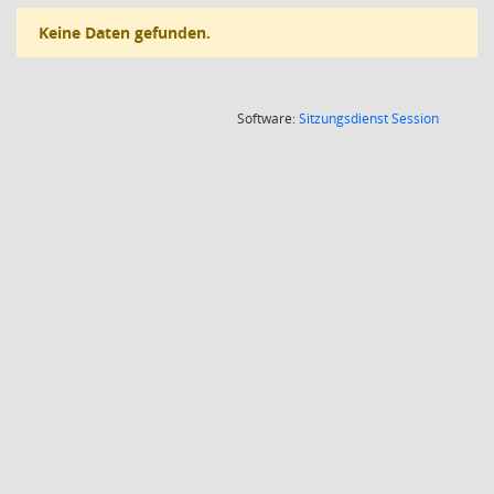
Keine Daten gefunden.
(Wird in
Software:
Sitzungsdienst
Session