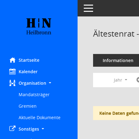
Toggle navigation
Ältestenrat
Startseite
Informationen
Kalender
Jahr
Organisation
Mandatsträger
Gremien
Keine Daten gefun
Aktuelle Dokumente
Sonstiges