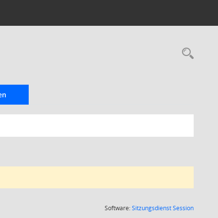
Rec
en
(Wird in
Software:
Sitzungsdienst
Session