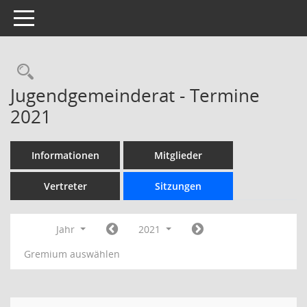
Toggle navigation
Rechercheauswahl
Jugendgemeinderat - Termine
2021
Informationen
Mitglieder
Vertreter
Sitzungen
Jahr
2021
Gremium auswählen