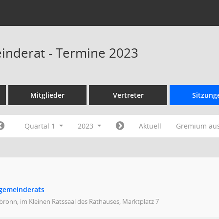
inderat - Termine 2023
Mitglieder
Vertreter
Sitzung
Quartal 1
2023
Aktuell
Gremium au
dgemeinderats
bronn, im Kleinen Ratssaal des Rathauses, Marktplatz 7