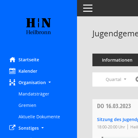
Toggle navigation
Jugendgeme
Startseite
Informationen
Kalender
Quartal
Organisation
Mandatsträger
DO
16.03.2023
Gremien
Aktuelle Dokumente
Sitzung des Jugen
18:00-20:00 Uhr
Heil
Sonstiges