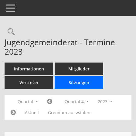
Toggle navigation
Rechercheauswahl
Jugendgemeinderat - Termine
2023
Informationen
Mitglieder
Vertreter
Sitzungen
Quartal
Quartal 4
2023
Aktuell
Gremium auswählen