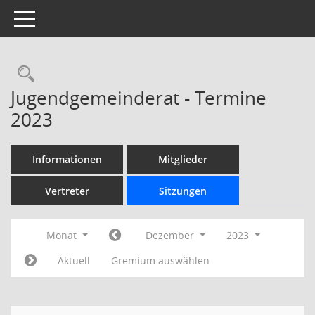
Toggle navigation
Rechercheauswahl
Jugendgemeinderat - Termine
2023
Informationen
Mitglieder
Vertreter
Sitzungen
Monat
Dezember
2023
Aktuell
Gremium auswählen