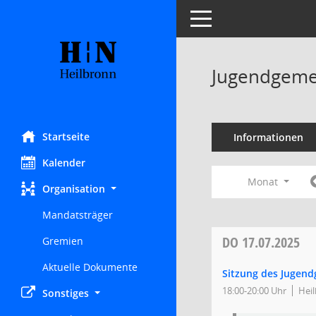
Toggle navigation
Jugendgeme
Startseite
Informationen
Kalender
Monat
Organisation
Mandatsträger
DO
17.07.2025
Gremien
Aktuelle Dokumente
Sitzung des Jugen
18:00-20:00 Uhr
Heil
Sonstiges