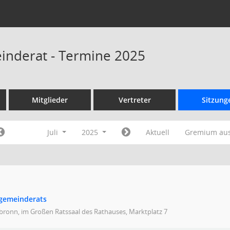
inderat - Termine 2025
Mitglieder
Vertreter
Sitzung
Juli
2025
Aktuell
Gremium au
dgemeinderats
bronn, im Großen Ratssaal des Rathauses, Marktplatz 7