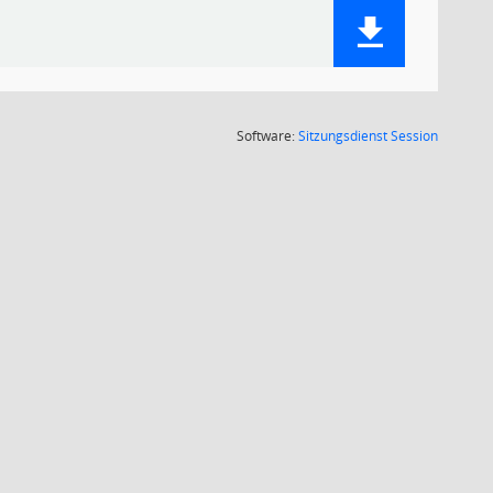
(Wird in
Software:
Sitzungsdienst
Session