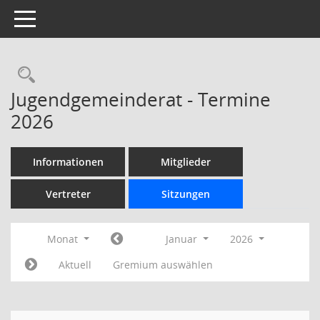
Toggle navigation
Rechercheauswahl
Jugendgemeinderat - Termine
2026
Informationen
Mitglieder
Vertreter
Sitzungen
Monat
Januar
2026
Aktuell
Gremium auswählen