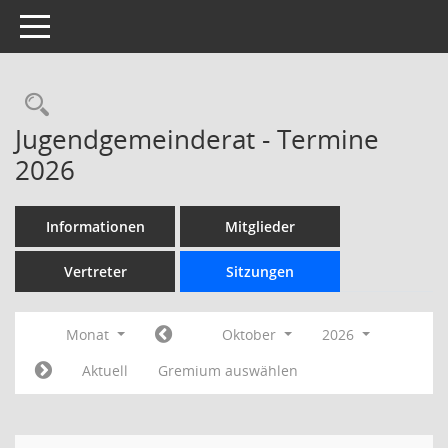
Toggle navigation
Rechercheauswahl
Jugendgemeinderat - Termine
2026
Informationen
Mitglieder
Vertreter
Sitzungen
Monat
Oktober
2026
Aktuell
Gremium auswählen