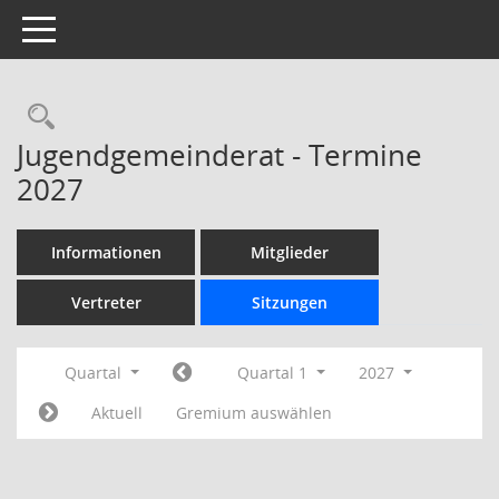
Toggle navigation
Rechercheauswahl
Jugendgemeinderat - Termine
2027
Informationen
Mitglieder
Vertreter
Sitzungen
Quartal
Quartal 1
2027
Aktuell
Gremium auswählen