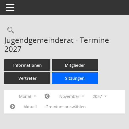
Toggle navigation
Rechercheauswahl
Jugendgemeinderat - Termine
2027
Informationen
Mitglieder
Vertreter
Sitzungen
Monat
November
2027
Aktuell
Gremium auswählen