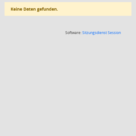
Keine Daten gefunden.
(Wird in
Software:
Sitzungsdienst
Session