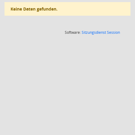
Keine Daten gefunden.
(Wird in
Software:
Sitzungsdienst
Session