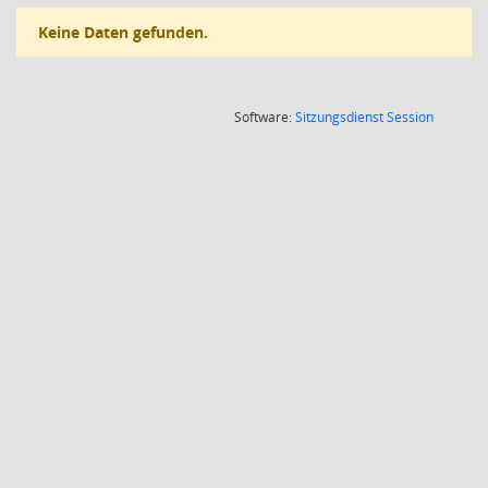
Keine Daten gefunden.
(Wird in
Software:
Sitzungsdienst
Session