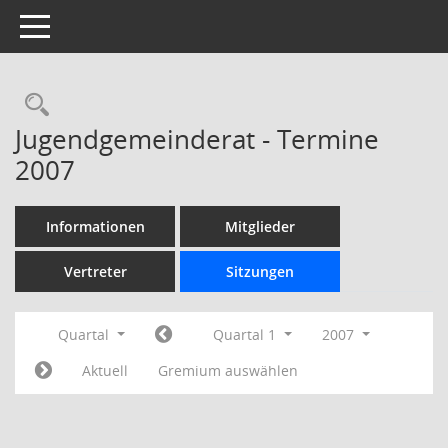
Toggle navigation
Rechercheauswahl
Jugendgemeinderat - Termine
2007
Informationen
Mitglieder
Vertreter
Sitzungen
Quartal
Quartal 1
2007
Aktuell
Gremium auswählen