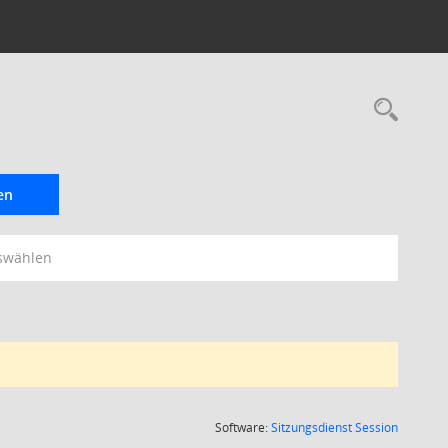
Rec
en
swählen
(Wird in
Software:
Sitzungsdienst
Session