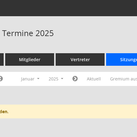
 - Termine 2025
Mitglieder
Vertreter
Sitzung
Januar
2025
Aktuell
Gremium au
den.