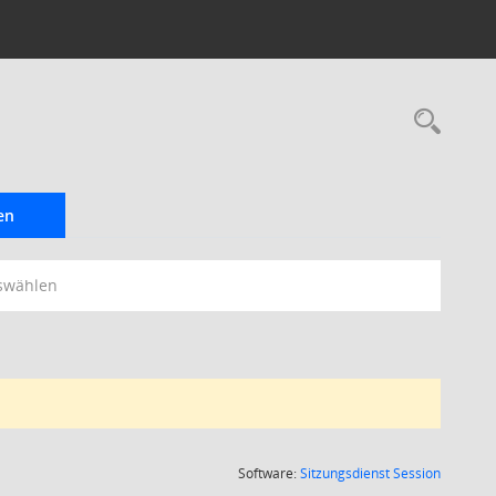
Rec
en
swählen
(Wird in
Software:
Sitzungsdienst
Session