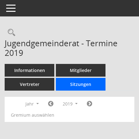
Toggle navigation
Rechercheauswahl
Jugendgemeinderat - Termine
2019
Informationen
Mitglieder
Vertreter
Sitzungen
Jahr
2019
Gremium auswählen