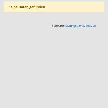
Keine Daten gefunden.
(Wird in
Software:
Sitzungsdienst
Session