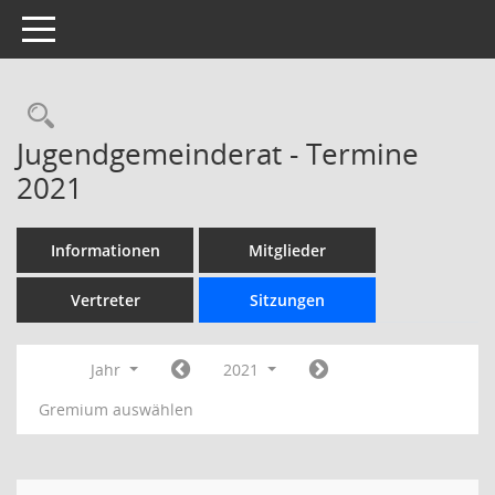
Toggle navigation
Rechercheauswahl
Jugendgemeinderat - Termine
2021
Informationen
Mitglieder
Vertreter
Sitzungen
Jahr
2021
Gremium auswählen