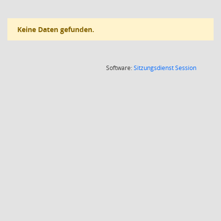
Keine Daten gefunden.
(Wird in
Software:
Sitzungsdienst
Session