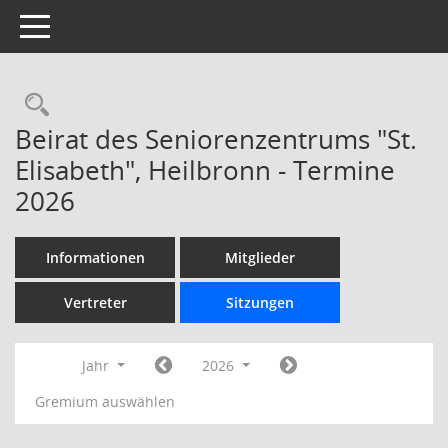
Toggle navigation
Rechercheauswahl
Beirat des Seniorenzentrums "St.
Elisabeth", Heilbronn - Termine
2026
Informationen
Mitglieder
Vertreter
Sitzungen
Jahr
2026
Gremium auswählen