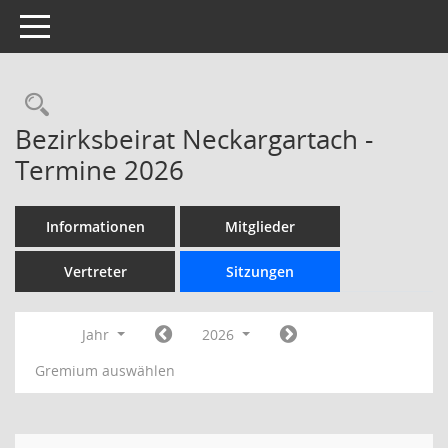
Toggle navigation
Rechercheauswahl
Bezirksbeirat Neckargartach -
Termine 2026
Informationen
Mitglieder
Vertreter
Sitzungen
Jahr
2026
Gremium auswählen