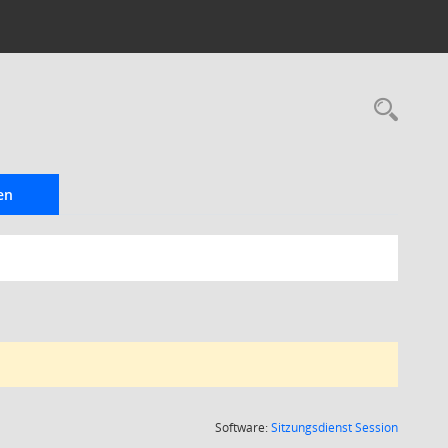
Rec
en
(Wird in
Software:
Sitzungsdienst
Session