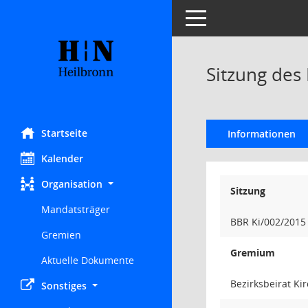
Toggle navigation
Sitzung des 
Startseite
Informationen
Kalender
Organisation
Sitzung
Mandatsträger
BBR Ki/002/2015
Gremien
Gremium
Aktuelle Dokumente
Bezirksbeirat K
Sonstiges