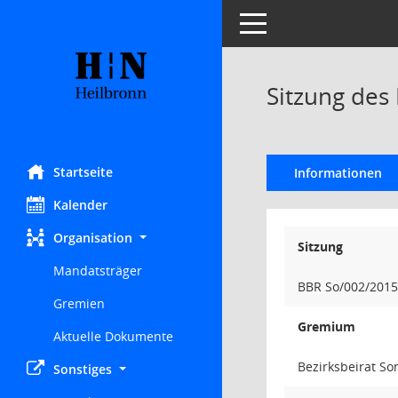
Toggle navigation
Sitzung des
Startseite
Informationen
Kalender
Organisation
Sitzung
Mandatsträger
BBR So/002/2015
Gremien
Gremium
Aktuelle Dokumente
Bezirksbeirat S
Sonstiges