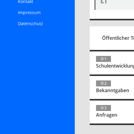
Kontakt
Impressum
Datenschutz
Öffentlicher Te
Ö 1
Schulentwicklung
Ö 2
Bekanntgaben
Ö 3
Anfragen