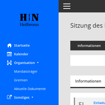
Toggle navigation
Sitzung des
Startseite
Informationen
Kalender
Organisation
Mandatsträger
Gremien
Informationen
Aktuelle Dokumente
Sonstiges
EI
Einladu