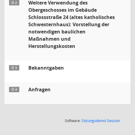
Weitere Verwendung des
Ö 2
Obergeschosses im Gebäude
Schlossstraße 24 (altes katholisches
Schwesternhaus): Vorstellung der
notwendigen baulichen
Maßnahmen und
Herstellungskosten
Bekanntgaben
Ö 3
Anfragen
Ö 4
(Wird in
Software:
Sitzungsdienst
Session