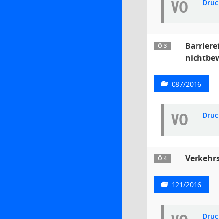
VO
Druc
Barriere
Ö 3
nichtbew
087/2016
VO
Druc
Verkehr
Ö 4
121/2016
Druc