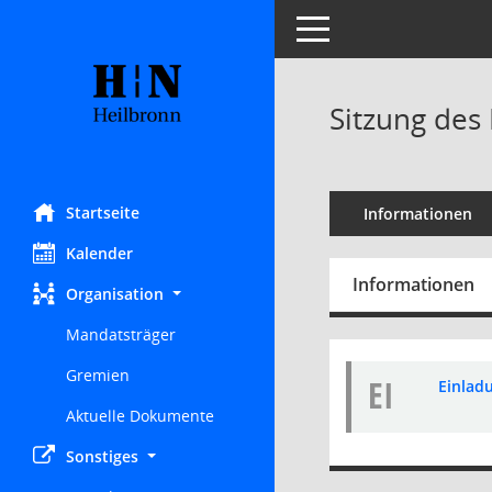
Toggle navigation
Sitzung des
Startseite
Informationen
Kalender
Informationen
Organisation
Mandatsträger
Gremien
EI
Einladu
Aktuelle Dokumente
Sonstiges