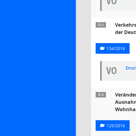
VO
Verkehr
Ö 5
der Deu
134/2016
VO
Druc
Veränder
Ö 6
Ausnahm
Wohnhau
125/2016