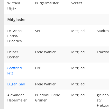
Wilfried
Bürgermeister
Vorsitz
Hajek
Mitglieder
Dr. Anna
SPD
Mitglied
Stadträ
Christ-
Friedrich
Heiner
Freie Wähler
Mitglied
Fraktio
Dörner
Gottfried
FDP
Mitglied
Friz
Eugen Gall
Freie Wähler
Mitglied
Alexander
Bündnis 90/Die
Mitglied
gleichb
Habermeier
Grünen
stv.
Fraktio