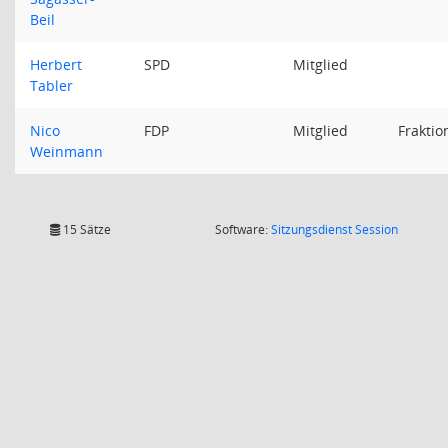
Beil
Herbert
SPD
Mitglied
Tabler
Nico
FDP
Mitglied
Fraktio
Weinmann
(Wird in
15 Sätze
Software:
Sitzungsdienst
Session