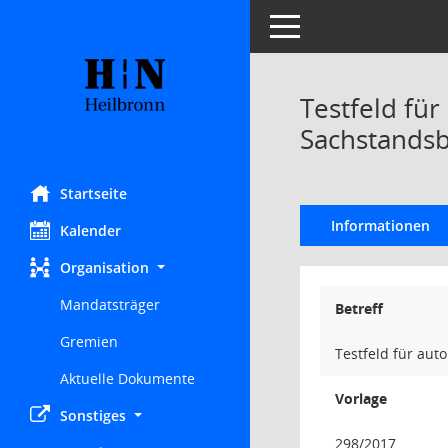
Toggle navigation
Testfeld fü
Sachstandsb
Startseite
Informationen
Kalender
Organisation
Mandatsträger
Betreff
Gremien
Testfeld für au
Aktuelle Dokumente
Vorlage
Sonstiges
298/2017