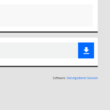
(Wird in
Software:
Sitzungsdienst
Session